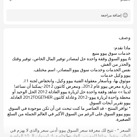
إضافة مراجعة
وصف
ماذا نقدم:
خدمات سوق ييوو منبع
A ييوو السوق وقفة واحدة حل لمصادر توفير المال الخاص، توفير وقتك
والحذر من الغش.
نفس الخدمات وخدمات سوق ييوو المصادر، اسم مختلف.
ييوو وكيل خدمات
موثوق بها، وبأسعار معقولة الفنية ييوو وكيل، وانخفاض لجنة 1٪.
زيارة معرض ييوو عام 2012، ومعرض كانتون 2012-يمكننا أن نساعد!
لدينا >> شاهد وقفة واحدة حل لزيارة ييوو العادلة 2012 الحل الوحيد أو
محطة واحدة لزيارة ييوو-2012 وعادلة كانتون 2012TOGETHER العادلة.
ييوو تقرير أبحاث السوق
* توافر المنتج - قد العناصر ما كنت تبحث عن أن تكن موجودة في السوق
ييوو ييوو السوق على الرغم من السوق الأكبر في العالم الجملة من السلع
الصغيرة.
السعر * - تتيح لك معرفة سعر السوق ييوو: أدنى سعر والذي لا يهزم في
العالم، ونقول وداعا للموردين العادية الخاصة بك لسنوات ال 10 الماضية.