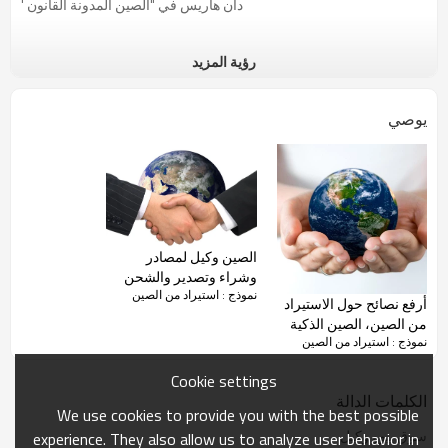
دان
هاريس
في
"
الصين
المدونة
القانون
'
رؤية المزيد
العديد من
...
بيع المنتج
غير قانونية
من الصين.
مهلا،
هذا هو
عملك.
يوصي
دان
هاريس
في
"
الصين
المدونة
القانون
'
بلدي
القانون
...
تشكيل
WFOE
الصين
-
بدء
الصين وكيل لمصادر
دان
هاريس
في
"
الصين
المدونة
القانون
'
وشراء وتصدير والشحن
نموذج : استيراد من الصين
والخ.
أرفع نصائح حول الاستيراد
الغش
في
...
من الصين، الصين الذكية
نموذج : استيراد من الصين
المصادر، سبتمبر 2012
حظر
المواد الخطرة
:
كيف
تتفاعل
مصانع
الصينية
Cookie settings
بواسطة
رينو
في
Anjoran
'جودة
المدونة
التفتيش
"
الكلمات الدالة
We use cookies to provide you with the best possible
عن اثنين
...
سوق ييوو وكيل
experience. They also allow us to analyze user behavior in