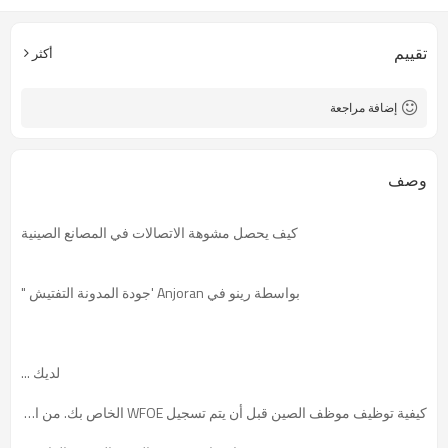
تقييم
أكثر
إضافة مراجعة
وصف
كيف
يحصل
مشوهة
الاتصالات في
المصانع الصينية
بواسطة
رينو
في
Anjoran
'جودة
المدونة
التفتيش
"
لديك
...
كيفية
توظيف
موظف
الصين
قبل أن يتم تسجيل
WFOE
الخاص بك.
من الصعب