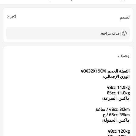
تقييم
أكثر
إضافة مراجعة
وصف
التعبئة
الحجم:
40X32X19CM
الوزن الإجمالي
:
48cc
:
11.5kg
65cc
:
11.8kg
ماكس
.
السرعة
:
30km / ساعة
:
48cc
35km
:
65cc
/
ح
ماكس
.
الحمولة
:
48cc
:
120kg