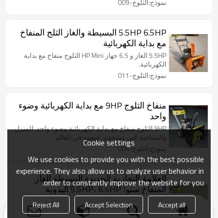
نموذج:الثلوج-009
5.5HP 6.5HP البسيطة والغاز الثلج المنفاخ
مع بداية الكهربائية
5.5HP الغاز و 6.5 جهاز HP Mini الثلوج منفاخ مع بداية
الكهربائية.
نموذج:الثلوج-011
منفاخ الثلوج 9HP مع بداية الكهربائية وضوء
واحد
9HP الثلوج منفاخ مع بداية الكهربائية وضوء واحد. للمنزل
والصناعية التي تستخدم. شعبية في العالم.
Cookie settings
نموذج:الثلوج-004
We use cookies to provide you with the best possible
experience. They also allow us to analyze user behavior in
العلامة التجارية الجديدة البسيطة الغاز
order to constantly improve the website for you.
المنفاخ سنو! 5.5HP، 6.5HP اليدوية
والكهربائية منفاخ الثلوج بداية!
العلامة التجارية الجديدة تصميم البنزين صغيرة منفاخ
Reject All
Accept Selection
Accept all
الثلوج. أصغر حجم، وانخفاض الوزن. التخزين سهلة