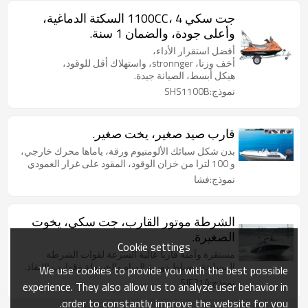
جت سكي 1100CC، 4 السكتة الدماغية،
وأعلى جودة، والضمان 1 سنة.
أفضل استقرار الأداء،
أخف وزنا، stronnger، واستهلاك أقل للوقود،
هيكل أبسط، الصيانة جيدة.
نموذج:SHS1100B
قارب صيد صغير، يخت صغير.
بدن شكل سبائك الألومنيوم ورقة، ياماها محرك خارجي،
و 100 لترا من خزان الوقود، المقود على غرار العمودي
نموذج:فشا
الشرطة موتور القارب، جت سكي، يخوت
الصغيرة.
Cookie settings
مستقرة وآمنة قاربا عالية السرعة لقوات الشرطة
المسلحة وضباط دورية المياه والشرطة وقوارب الانقاذ.
We use cookies to provide you with the best possible
نموذج:SJF21A
experience. They also allow us to analyze user behavior in
order to constantly improve the website for you.