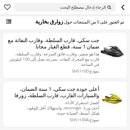
الرجاء إدخال مصطلح البحث
زوارق بخارية
تم العثور على
6
من المنتجات حول
جت سكي، قارب السلطة، وقارب النفاثة مع
ضمان 1 سنة، قطع الغيار مجانا.
هذا هو صغير، وقارب فائق السرعة، وقارب السلطة،
قارب مع المحرك النفاث، بسرعة تصل إلى 100 ​​كيلومتر
في الساعة.
نموذج:SHS1100
أعلى جودة جت سكي، 1 سنة الضمان،
والسيارات القارب، قارب السلطة، زورقا
سريعا.
أفضل استقرار الأداء،
أخف وزنا، stronnger، واستهلاك أقل للوقود،
هيكل أبسط، الصيانة جيدة.
نموذج:SHS1100A