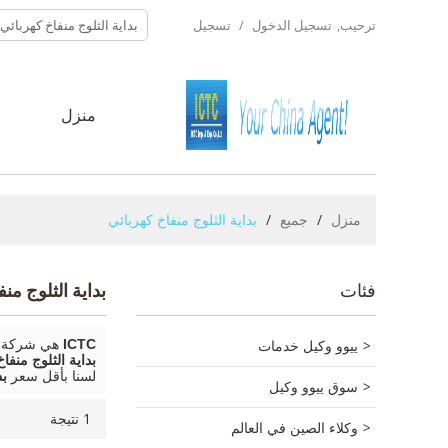
ترحيب,
تسجيل الدخول
/
تسجيل
منزل
ح
منزل
/
جميع
/
بداية الثلوج منفاخ كهربائي
فئات
بداية الثلوج من
ييوو وكيل خدمات
ICTC
هي شركة ت
بداية الثلوج منفا
لسنا بأقل سعر
بد
سوق ييوو وكيل
1 نتيجة
وكلاء الصين في العالم