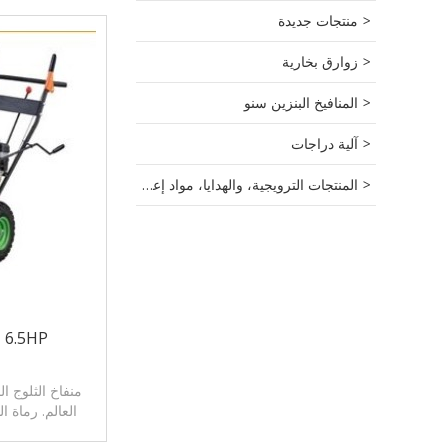
منتجات جديدة
زوارق بخارية
المنافيخ البنزين سنو
آلية دراجات
المنتجات الترويجية، والهدايا، مواد إعلانية.
6.5HP البنزين الثلوج منفاخ
منفاخ الثلوج ا
13HP. ع