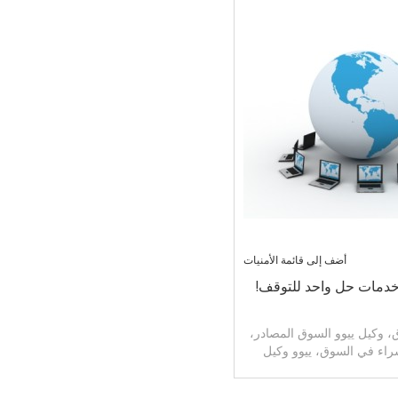
أضف إلى قائمة الأمنيات
خدمات حل واحد للتوقف!
، وكيل ييوو السوق المصادر،
راء في السوق، ييوو وكيل
ق، ييوو السوق كيل الشحن