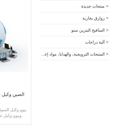
منتجات جديدة
زوارق بخارية
المنافيخ البنزين سنو
آلية دراجات
المنتجات الترويجية، والهدايا، مواد إعلانية.
الصين وكيل 
ييوو وكيل السوق
وييوو وكيل ش
التصدير السو