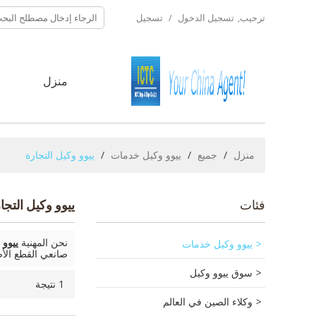
ترحيب,
تسجيل الدخول
/
تسجيل
منزل
ح
منزل
/
جميع
/
ييوو وكيل خدمات
/
ييوو وكيل التجارة
فئات
ييوو وكيل التجا
ييوو وكيل خدمات
نحن المهنية
ييوو 
صانعي القطع الأص
سوق ييوو وكيل
1 نتيجة
وكلاء الصين في العالم