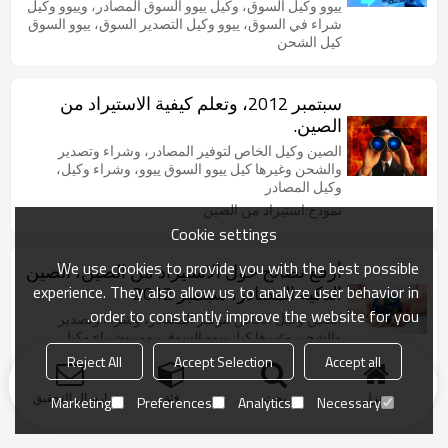
ييوو وكيل السوق، وكيل ييوو السوق المصادر، وييوو وكيل
شراء في السوق، ييوو وكيل التصدير السوق، ييوو السوق
كيل الشحن
سبتمبر 2012، وتعلم كيفية الاستيراد من
الصين.
الصين وكيل الخاص لتوفير المصادر، وشراء وتصدير
والشحن وغيرها كيل ييوو السوق ييوو، وشراء وكيل،
وكيل المصادر
نموذج:استيراد من الصين
Cookie settings
We use cookies to provide you with the best possible
أرفع نصائح حول الاستيراد من الصين، الصين
experience. They also allow us to analyze user behavior in
الذكية المصادر، سبتمبر 2012
order to constantly improve the website for you.
الصين وكيل الخاص لتوفير المصادر، وشراء وتصدير
والشحن وغيرها كيل ييوو السوق ييوو، وشراء وكيل،
وكيل المصادر
Reject All
Accept Selection
Accept all
نموذج:المنتجات الصينية الذكية
منزل
بحث
فئة
ارسال التحقيق
Marketing
Preferences
Analytics
Necessary